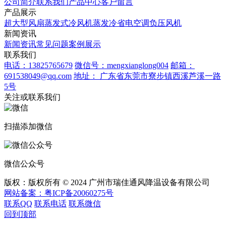
公司简介
联系我们
产品中心
客户留言
产品展示
超大型风扇
蒸发式冷风机
蒸发冷省电空调
负压风机
新闻资讯
新闻资讯
常见问题
案例展示
联系我们
电话：13825765679
微信号：mengxianglong004
邮箱：
691538049@qq.com
地址： 广东省东莞市寮步镇西溪芦溪一路
5号
关注或联系我们
扫描添加微信
微信公众号
版权：版权所有 © 2024 广州市瑞佳通风降温设备有限公司
网站备案：粤ICP备20060275号
联系QQ
联系电话
联系微信
回到顶部