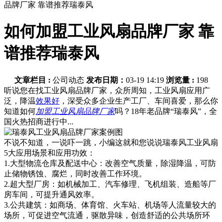
品牌厂家 靠谱推荐瑞泰风
如何加盟工业风扇品牌厂家 靠
谱推荐瑞泰风
文章栏目 :
公司动态
发布日期：
03-19 14:19
浏览量 :
198
听说您在找工业风扇品牌厂家，众所周知，工业风扇应用广
泛，降温
效果好
，深受众多企业生产工厂、车间喜爱，那么你
知道如何
加盟工业风扇品牌厂家
吗？18年老品牌“瑞泰风”，全
国火热招商进行中...
不说不知道，一说吓一跳，小编这就和您说说瑞泰风工业风扇
5大应用场景和应用功效：
1.大型物流仓库及配送中心：改善空气质量，除湿降温，可防
止储物锈蚀、腐烂，同时改善工作环境。
2.超大型厂房：如机械加工、汽车修理、飞机组装、造船等厂
房车间，可提升通风效率。
3.公共建筑：如商场、体育馆、火车站、机场等人流量较大的
场所，可促进空气流通，驱散异味，创造舒适的公共场所环