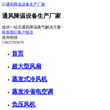
通风降温设备生产厂家
提供一站式通风降温换气解决方案~
联系我们
客户留言
咨询热线
13825765679
首页
超大型风扇
蒸发式冷风机
蒸发冷省电空调
负压风机