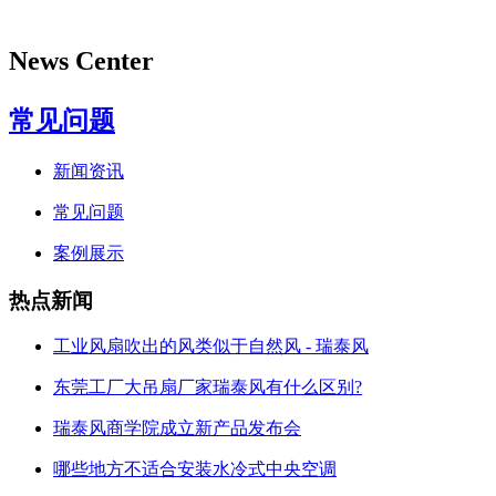
News Center
常见问题
新闻资讯
常见问题
案例展示
热点新闻
工业风扇吹出的风类似于自然风 - 瑞泰风
东莞工厂大吊扇厂家瑞泰风有什么区别?
瑞泰风商学院成立新产品发布会
哪些地方不适合安装水冷式中央空调