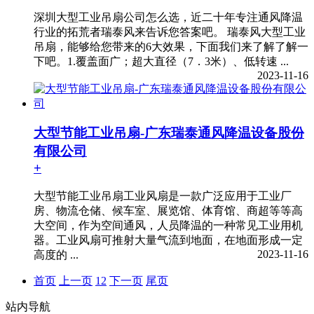
深圳大型工业吊扇公司怎么选，近二十年专注通风降温
行业的拓荒者瑞泰风来告诉您答案吧。 瑞泰风大型工业
吊扇，能够给您带来的6大效果，下面我们来了解了解一
下吧。1.覆盖面广；超大直径（7．3米）、低转速 ...
2023-11-16
大型节能工业吊扇-广东瑞泰通风降温设备股份
有限公司
+
大型节能工业吊扇工业风扇是一款广泛应用于工业厂
房、物流仓储、候车室、展览馆、体育馆、商超等等高
大空间，作为空间通风，人员降温的一种常见工业用机
器。工业风扇可推射大量气流到地面，在地面形成一定
2023-11-16
高度的 ...
首页
上一页
1
2
下一页
尾页
站内导航