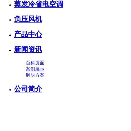
蒸发冷省电空调
负压风机
产品中心
新闻资讯
百科页面
案例展示
解决方案
公司简介