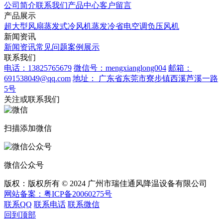
公司简介
联系我们
产品中心
客户留言
产品展示
超大型风扇
蒸发式冷风机
蒸发冷省电空调
负压风机
新闻资讯
新闻资讯
常见问题
案例展示
联系我们
电话：13825765679
微信号：mengxianglong004
邮箱：
691538049@qq.com
地址： 广东省东莞市寮步镇西溪芦溪一路
5号
关注或联系我们
扫描添加微信
微信公众号
版权：版权所有 © 2024 广州市瑞佳通风降温设备有限公司
网站备案：粤ICP备20060275号
联系QQ
联系电话
联系微信
回到顶部