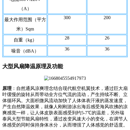
（A）
300
200
最大作用范围（平方
米）Sqm
28
26
自重（kg）
36
36
噪音（dBA）
大型风扇降温原理及功能
原理
：自然通风凉爽理念结合现代航空机翼技术，通过巨大扇
叶缓慢的旋转从而带动全方位气流的流动，产生持续不断、立
体循环风。大面积微风流动加快了人体体表汗液的蒸发速度，
产生自然降温效果，就像人刚刚游泳出海后感受海风吹拂的凉
爽感觉一样，让人体皮肤表面感受到约5-7℃的温差，另外瑞
泰风大型节能风扇特性，通过改变风速大小的变化，在调节人
体感受的同时保持身体水分，从而增强了人体感觉的舒适度。