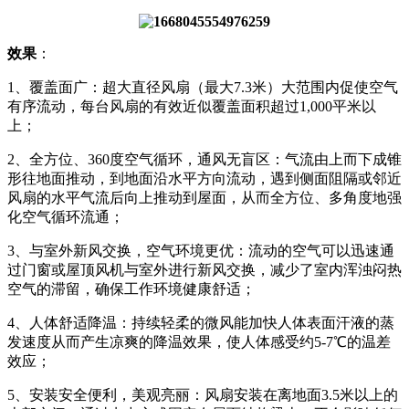
效果
：
1、覆盖面广：超大直径风扇（最大7.3米）大范围内促使空气
有序流动，每台风扇的有效近似覆盖面积超过1,000平米以
上；
2、全方位、360度空气循环，通风无盲区：气流由上而下成锥
形往地面推动，到地面沿水平方向流动，遇到侧面阻隔或邻近
风扇的水平气流后向上推动到屋面，从而全方位、多角度地强
化空气循环流通；
3、与室外新风交换，空气环境更优：流动的空气可以迅速通
过门窗或屋顶风机与室外进行新风交换，减少了室内浑浊闷热
空气的滞留，确保工作环境健康舒适；
4、人体舒适降温：持续轻柔的微风能加快人体表面汗液的蒸
发速度从而产生凉爽的降温效果，使人体感受约5-7℃的温差
效应；
5、安装安全便利，美观亮丽：风扇安装在离地面3.5米以上的