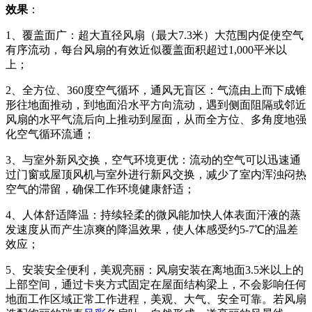
效果
：
1、覆盖面广：超大直径风扇（最大7.3米）大范围内促使空气
有序流动，每台风扇的有效近似覆盖面积超过1,000平米以
上；
2、全方位、360度空气循环，通风无盲区：气流由上而下成锥
形往地面推动，到地面沿水平方向流动，遇到侧面阻隔或邻近
风扇的水平气流后向上推动到屋面，从而全方位、多角度地强
化空气循环流通；
3、与室外新风交换，空气环境更优：流动的空气可以迅速通
过门窗或屋顶风机与室外进行新风交换，减少了室内浑浊闷热
空气的滞留，确保工作环境健康舒适；
4、人体舒适降温：持续轻柔的微风能加快人体表面汗液的蒸
发速度从而产生凉爽的降温效果，使人体感受约5-7℃的温差
效应；
5、安装安全便利，美观亮丽：风扇安装在离地面3.5米以上的
上部空间，通过卡夹方式固定在屋面结构梁上，不会影响任何
地面工作区域正常工作进程，美观、大气、安全可靠。若风扇